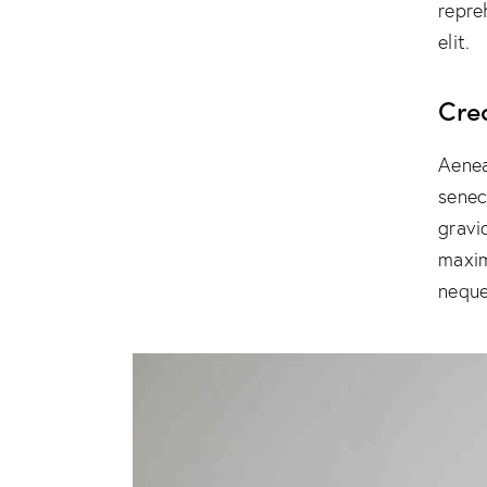
repre
elit.
Cre
Aenea
senec
gravid
maxim
neque 