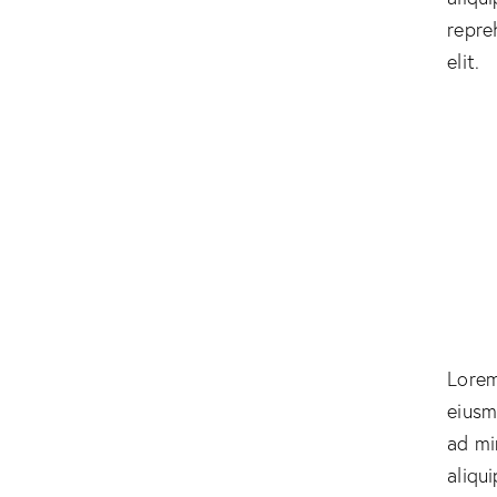
repre
elit.
Lorem
eiusm
ad mi
aliqu