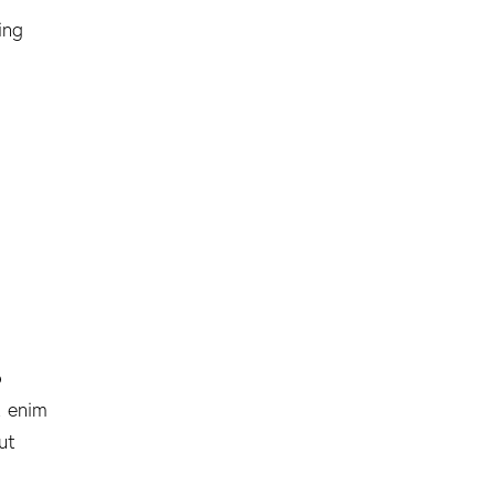
ing
o
t enim
ut