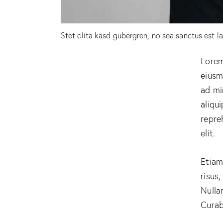
Stet clita kasd gubergren, no sea sanctus est l
Lorem
eiusm
ad mi
aliqu
repre
elit.
Etiam
risus
Nulla
Curab