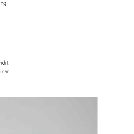
ing
andit
inar