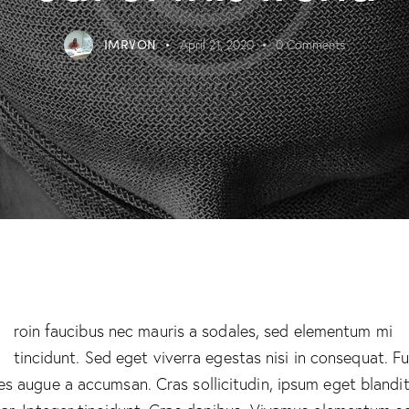
IMRVON
April 21, 2020
0
Comments
Q
roin faucibus nec mauris a sodales, sed elementum mi
tincidunt. Sed eget viverra egestas nisi in consequat. F
es augue a accumsan. Cras sollicitudin, ipsum eget blandi