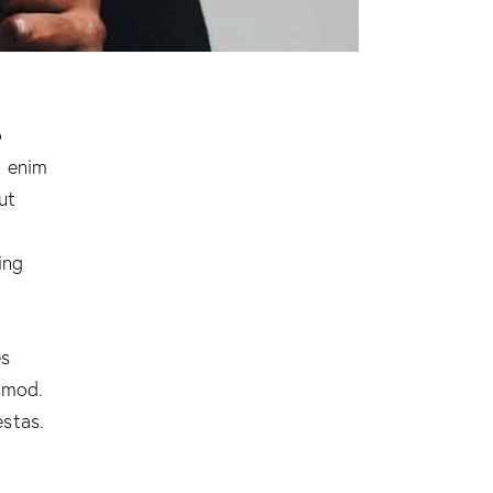
o
t enim
ut
ing
es
smod.
stas.