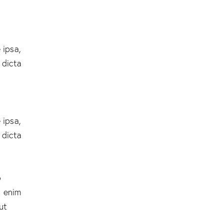
 ipsa,
 dicta
 ipsa,
 dicta
o
t enim
ut