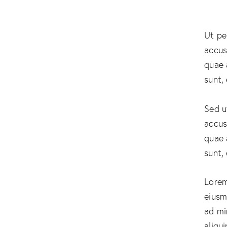
Ut pe
accus
quae 
sunt,
Sed u
accus
quae 
sunt,
Lorem
eiusm
ad mi
aliqu