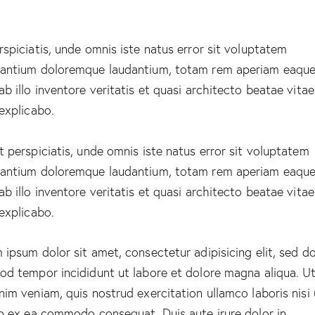
rspiciatis, unde omnis iste natus error sit voluptatem
antium doloremque laudantium, totam rem aperiam eaque
ab illo inventore veritatis et quasi architecto beatae vitae
 explicabo.
t perspiciatis, unde omnis iste natus error sit voluptatem
antium doloremque laudantium, totam rem aperiam eaque
ab illo inventore veritatis et quasi architecto beatae vitae
 explicabo.
 ipsum dolor sit amet, consectetur adipisicing elit, sed d
od tempor incididunt ut labore et dolore magna aliqua. U
nim veniam, quis nostrud exercitation ullamco laboris nisi 
ip ex ea commodo consequat. Duis aute irure dolor in