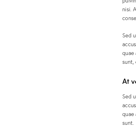
pulvi
nisi. 
conse
Sed u
accus
quae 
sunt,
At 
Sed u
accus
quae 
sunt.