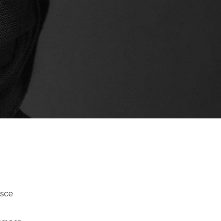
usce
t