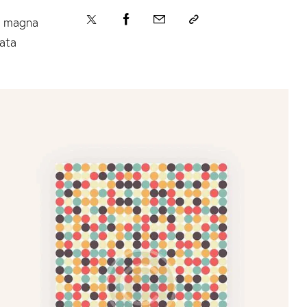
re magna
mata