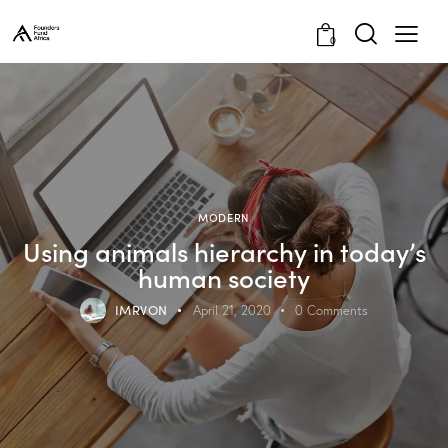
0
MODERN
Using animals hierarchy in today’s
human society
IMRVON
April 21, 2020
0
Comments