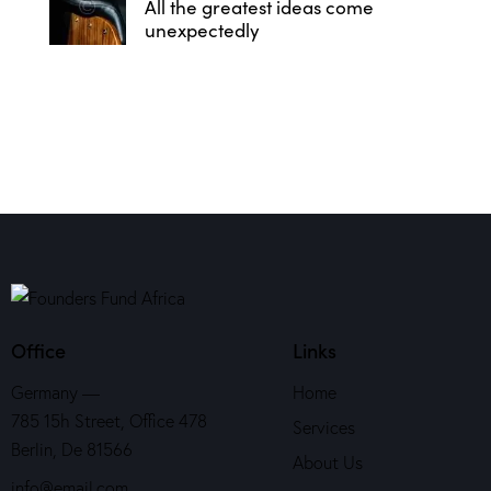
All the greatest ideas come
unexpectedly
Office
Links
Germany —
Home
785 15h Street, Office 478
Services
Berlin, De 81566
About Us
info@email.com