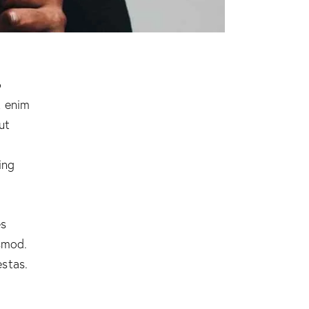
o
t enim
ut
ing
es
smod.
stas.