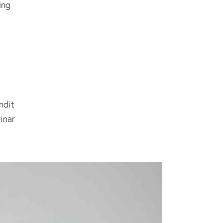
ing
andit
inar