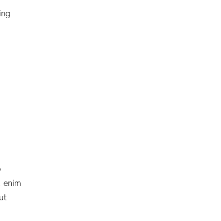
ing
o
t enim
ut