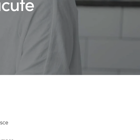
acute
usce
t