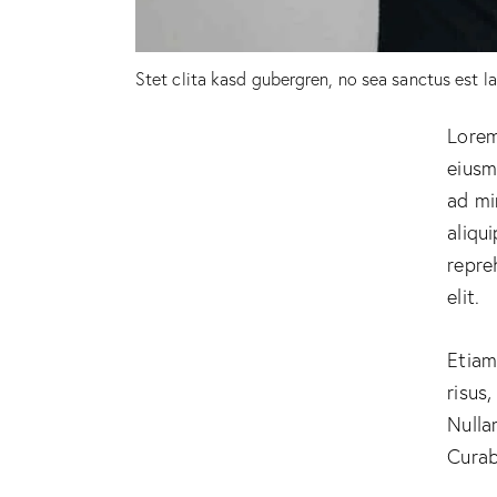
Stet clita kasd gubergren, no sea sanctus est l
Lorem
eiusm
ad mi
aliqu
repre
elit.
Etiam
risus
Nulla
Curab