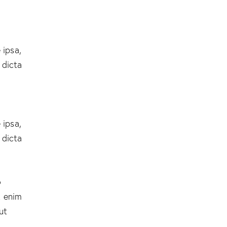
 ipsa,
 dicta
 ipsa,
 dicta
o
t enim
ut