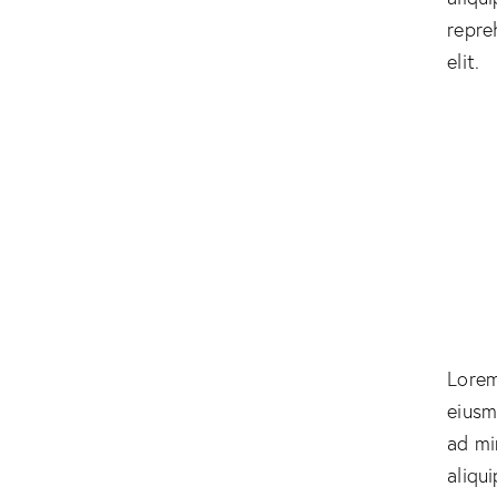
repre
elit.
Lorem
eiusm
ad mi
aliqu