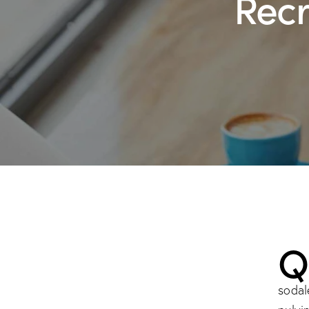
Recr
sodal