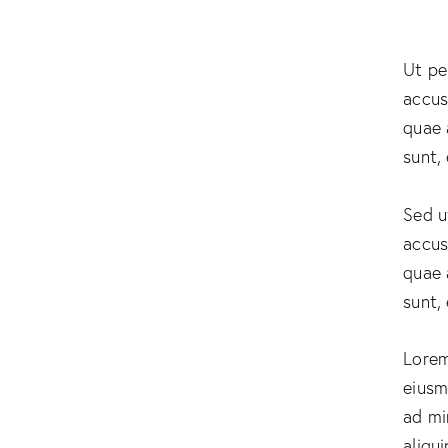
Ut pe
accus
quae 
sunt,
Sed u
accus
quae 
sunt,
Lorem
eiusm
ad mi
aliqu