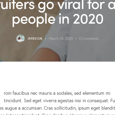
uiters go viral for 
people in 2020
IMRVON
March 24, 2020
0
Comments
Q
roin faucibus nec mauris a sodales, sed elementum mi
tincidunt. Sed eget viverra egestas nisi in consequat. F
es augue a accumsan. Cras sollicitudin, ipsum eget blandi