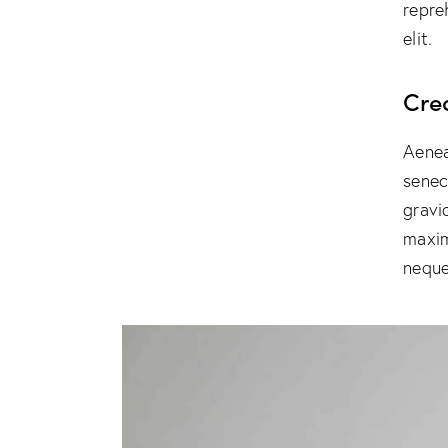
repre
elit.
Cre
Aenea
senec
gravid
maxim
neque 