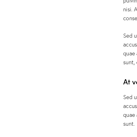
pulvi
nisi. 
conse
Sed u
accus
quae 
sunt,
At 
Sed u
accus
quae 
sunt.