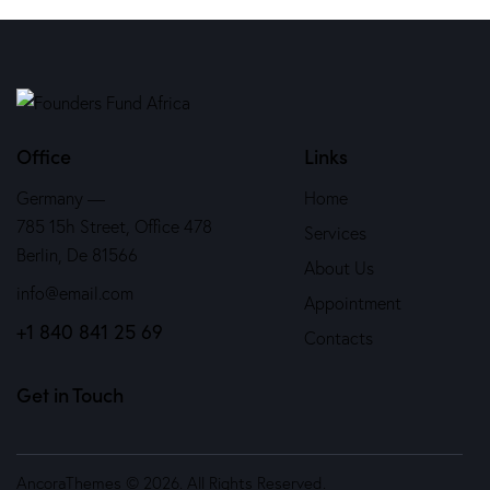
Office
Links
Germany —
Home
785 15h Street, Office 478
Services
Berlin, De 81566
About Us
info@email.com
Appointment
+1 840 841 25 69
Contacts
Get in Touch
AncoraThemes
© 2026. All Rights Reserved.