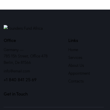
Office
Links
Germany —
Home
785 15h Street, Office 478
Services
Berlin, De 81566
About Us
info@email.com
Appointment
+1 840 841 25 69
Contacts
Get in Touch