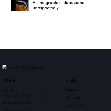
All the greatest ideas come
unexpectedly
Office
Links
Germany —
Home
785 15h Street, Office 478
Services
Berlin, De 81566
About Us