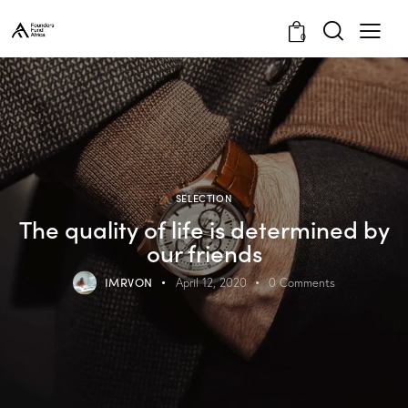
0
SELECTION
The quality of life is determined by
our friends
IMRVON
April 12, 2020
0
Comments