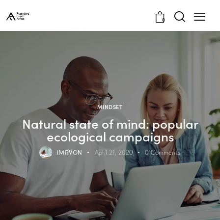
0
MINDSET
Natural state of mind: popular
ecological campaigns
IMRVON
April 21, 2020
0
Comments