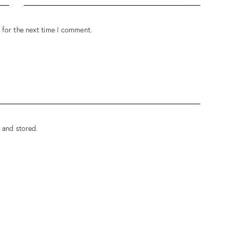
 for the next time I comment.
d and stored
.