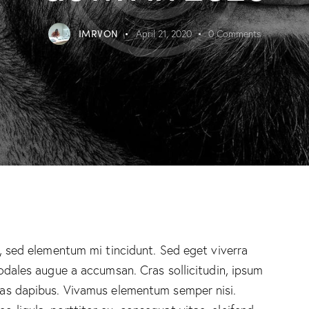
IMRVON
April 21, 2020
0
Comments
, sed elementum mi tincidunt. Sed eget viverra
odales augue a accumsan. Cras sollicitudin, ipsum
 Cras dapibus. Vivamus elementum semper nisi.