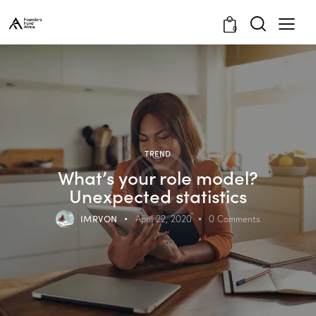
0
TREND
What’s your role model?
Unexpected statistics
IMRVON
April 22, 2020
0
Comments