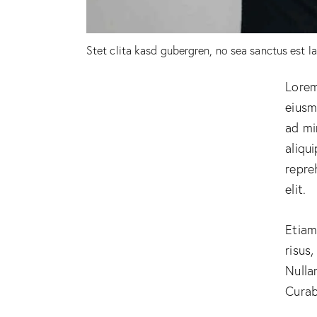
Stet clita kasd gubergren, no sea sanctus est l
Lorem
eiusm
ad mi
aliqu
repre
elit.
Etiam
risus
Nulla
Curab