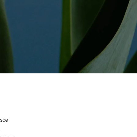
usce
t