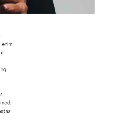
o
t enim
ut
ing
es
smod.
stas.