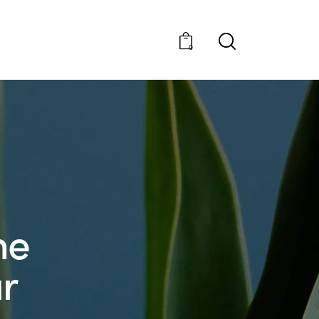
0
he
ur