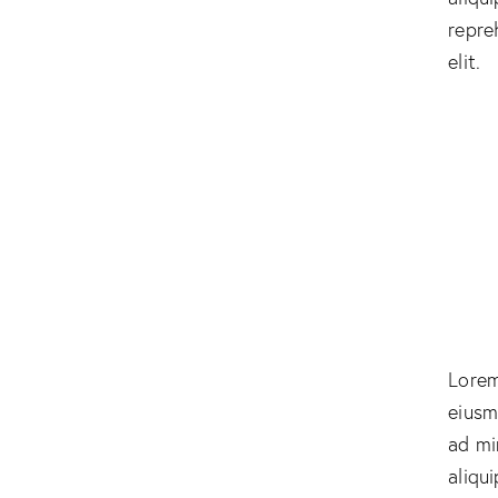
repre
elit.
Lorem
eiusm
ad mi
aliqu