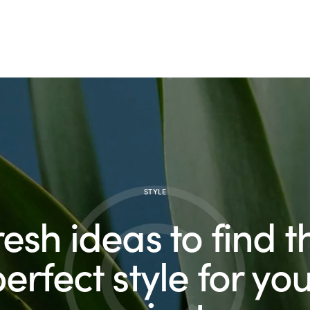
STYLE
resh ideas to find t
erfect style for yo