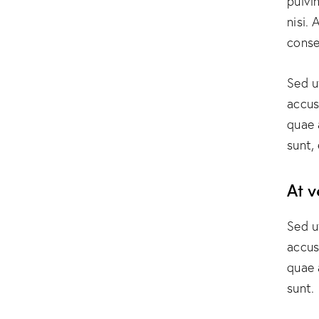
pulvi
nisi. 
conse
Sed u
accus
quae 
sunt,
At 
Sed u
accus
quae 
sunt.