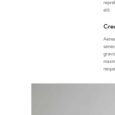
repre
elit.
Cre
Aenea
senec
gravid
maxim
neque 