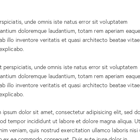
rspiciatis, unde omnis iste natus error sit voluptatem
antium doloremque laudantium, totam rem aperiam eaque
ab illo inventore veritatis et quasi architecto beatae vitae
 explicabo.
t perspiciatis, unde omnis iste natus error sit voluptatem
antium doloremque laudantium, totam rem aperiam eaque
ab illo inventore veritatis et quasi architecto beatae vitae
 explicabo.
 ipsum dolor sit amet, consectetur adipisicing elit, sed d
od tempor incididunt ut labore et dolore magna aliqua. U
nim veniam, quis nostrud exercitation ullamco laboris nisi 
ip ex ea commodo consequat. Duis aute irure dolor in