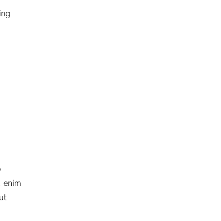
ing
o
t enim
ut