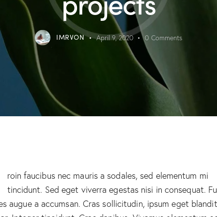
projects
IMRVON
April 9, 2020
0
Comments
Q
roin faucibus nec mauris a sodales, sed elementum mi
tincidunt. Sed eget viverra egestas nisi in consequat. F
es augue a accumsan. Cras sollicitudin, ipsum eget blandi