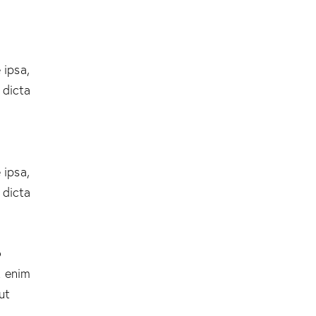
 ipsa,
 dicta
 ipsa,
 dicta
o
t enim
ut