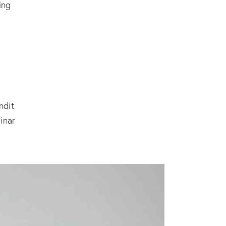
ing
andit
inar