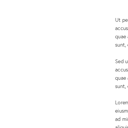
Ut pe
accus
quae 
sunt,
Sed u
accus
quae 
sunt,
Lorem
eiusm
ad mi
aliqu