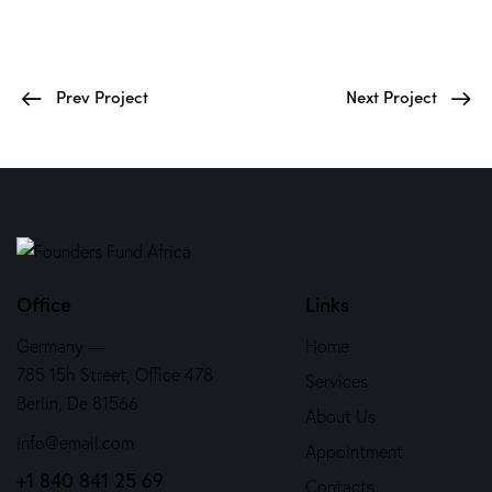
Prev Project
Next Project
Office
Links
Germany —
Home
785 15h Street, Office 478
Services
Berlin, De 81566
About Us
info@email.com
Appointment
+1 840 841 25 69
Contacts