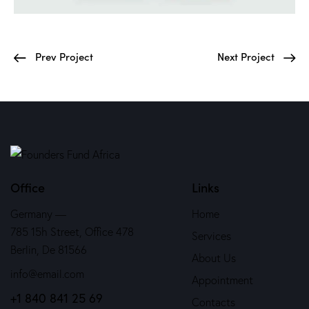
Prev Project
Next Project
Office
Links
Germany —
Home
785 15h Street, Office 478
Services
Berlin, De 81566
About Us
info@email.com
Appointment
+1 840 841 25 69
Contacts