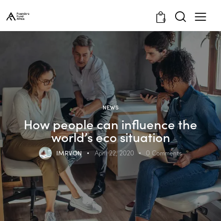
0
NEWS
How people can influence the
world’s eco situation
IMRVON
April 22, 2020
0
Comments