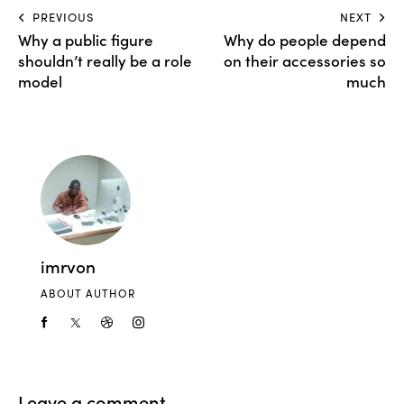
PREVIOUS
NEXT
Why a public figure
Why do people depend
shouldn’t really be a role
on their accessories so
model
much
imrvon
ABOUT AUTHOR
Leave a comment