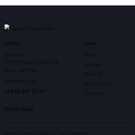
Office
Links
Germany —
Home
785 15h Street, Office 478
Services
Berlin, De 81566
About Us
info@email.com
Appointment
+1 840 841 25 69
Contacts
Get in Touch
AncoraThemes
© 2026. All Rights Reserved.