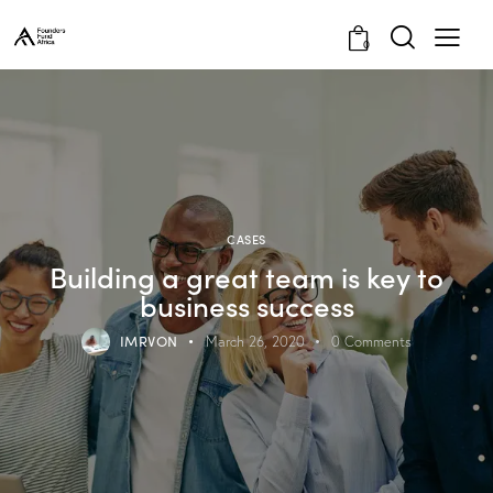
0
CASES
Building a great team is key to
business success
IMRVON
March 26, 2020
0
Comments