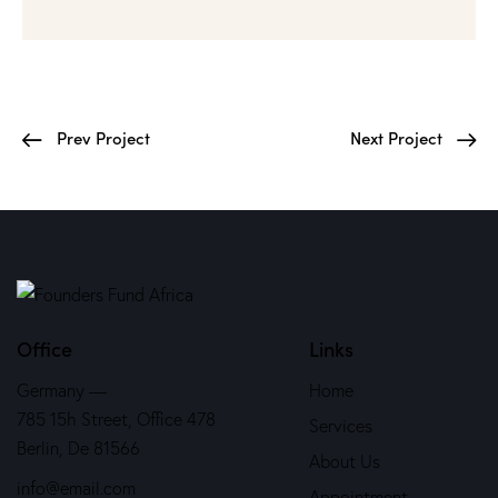
Prev Project
Next Project
Office
Links
Germany —
Home
785 15h Street, Office 478
Services
Berlin, De 81566
About Us
info@email.com
Appointment