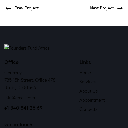
Prev Project
Next Project
Office
Links
Germany —
Home
785 15h Street, Office 478
Services
Berlin, De 81566
About Us
info@email.com
Appointment
+1 840 841 25 69
Contacts
Get in Touch