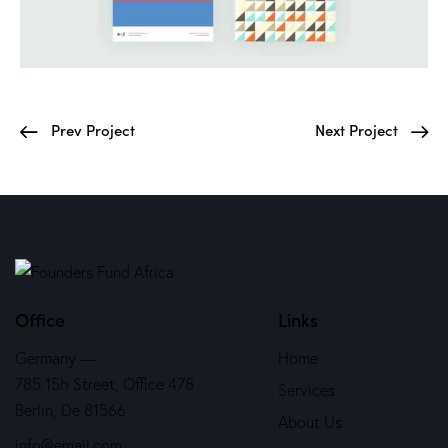
Prev Project
Next Project
Office
Links
Germany —
Home
785 15h Street, Office 478
Services
Berlin, De 81566
About Us
info@email.com