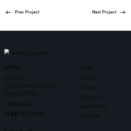
Prev Project
Next Project
Office
Links
Germany —
Home
785 15h Street, Office 478
Services
Berlin, De 81566
About Us
info@email.com
Appointment
+1 840 841 25 69
Contacts
Get in Touch