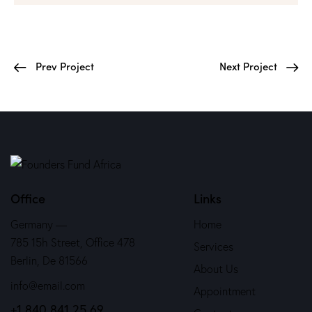
Prev Project
Next Project
Office
Links
Germany —
Home
785 15h Street, Office 478
Services
Berlin, De 81566
About Us
info@email.com
Appointment
+1 840 841 25 69