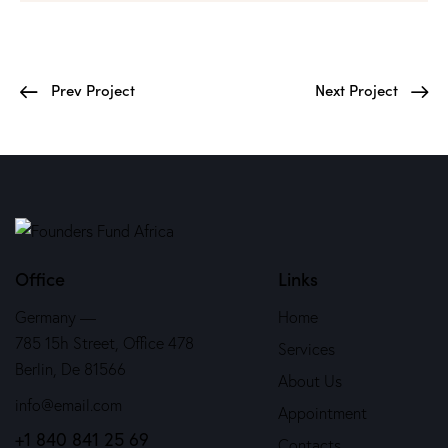
Prev Project
Next Project
Office
Links
Germany —
Home
785 15h Street, Office 478
Services
Berlin, De 81566
About Us
info@email.com
Appointment
+1 840 841 25 69
Contacts