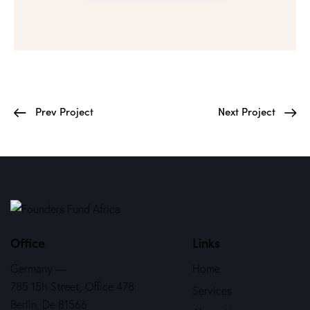
Prev Project
Next Project
Office
Links
Germany —
Home
785 15h Street, Office 478
Services
Berlin, De 81566