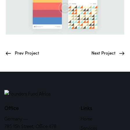
Prev Project
Next Project
Office
Links
Germany —
Home
785 15h Street, Office 478
Services