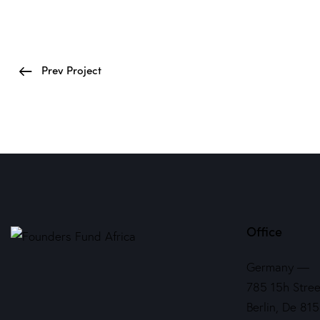
Prev Project
Office
Germany —
785 15h Stree
Berlin, De 81