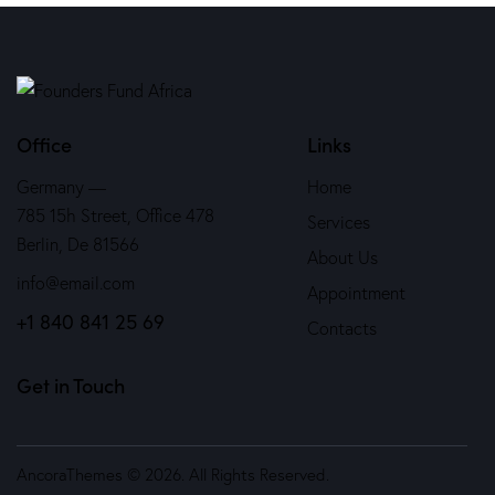
Office
Links
Germany —
Home
785 15h Street, Office 478
Services
Berlin, De 81566
About Us
info@email.com
Appointment
+1 840 841 25 69
Contacts
Get in Touch
AncoraThemes
© 2026. All Rights Reserved.