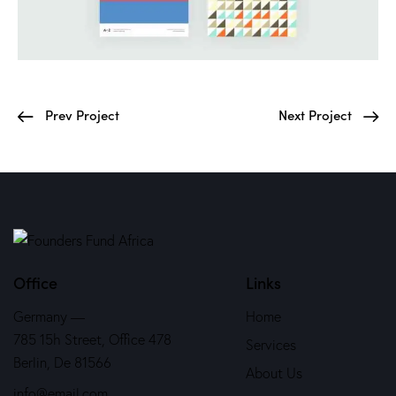
Prev Project
Next Project
Office
Links
Germany —
Home
785 15h Street, Office 478
Services
Berlin, De 81566
About Us
info@email.com