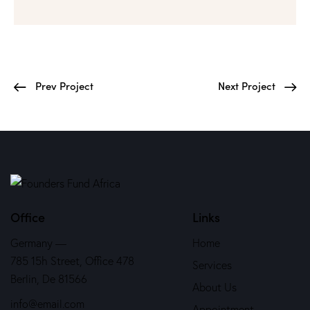
Prev Project
Next Project
Office
Links
Germany —
Home
785 15h Street, Office 478
Services
Berlin, De 81566
About Us
info@email.com
Appointment