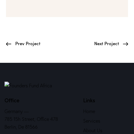
Prev Project
Next Project
Office
Links
Germany —
Home
785 15h Street, Office 478
Services
Berlin, De 81566
About Us