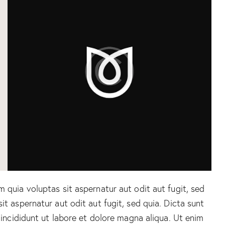
quia voluptas sit aspernatur aut odit aut fugit, sed
 aspernatur aut odit aut fugit, sed quia. Dicta sunt
incididunt ut labore et dolore magna aliqua. Ut enim