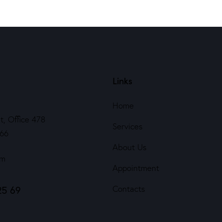
Links
Home
t, Office 478
Services
566
About Us
om
Appointment
25 69
Contacts