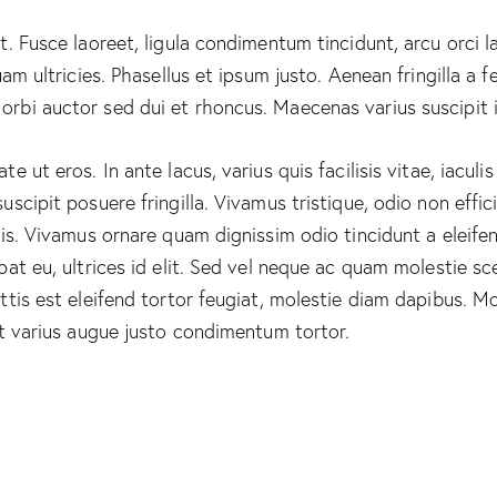
. Fusce laoreet, ligula condimentum tincidunt, arcu orci la
uam ultricies. Phasellus et ipsum justo. Aenean fringilla a
rbi auctor sed dui et rhoncus. Maecenas varius suscipit i
 ut eros. In ante lacus, varius quis facilisis vitae, iacul
scipit posuere fringilla. Vivamus tristique, odio non effi
elis. Vivamus ornare quam dignissim odio tincidunt a elei
pat eu, ultrices id elit. Sed vel neque ac quam molestie s
tis est eleifend tortor feugiat, molestie diam dapibus. Morb
at varius augue justo condimentum tortor.