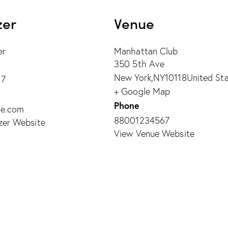
zer
Venue
er
Manhattan Club
350 5th Ave
New York
,
NY
10118
United St
67
+ Google Map
Phone
le.com
88001234567
zer Website
View Venue Website