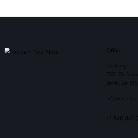
Office
Germany —
785 15h Stree
Berlin, De 81
info@email.c
+1 840 841 