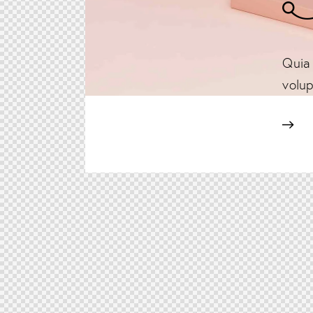
Quia 
volup